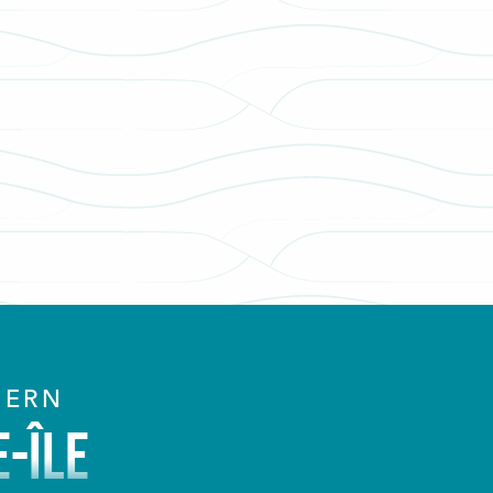
MERN
-ÎLE