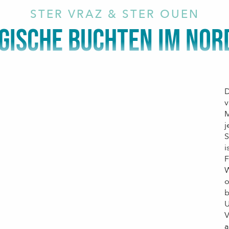
STER VRAZ & STER OUEN
GISCHE BUCHTEN IM NO
D
v
M
j
S
i
F
W
b
U
V
a