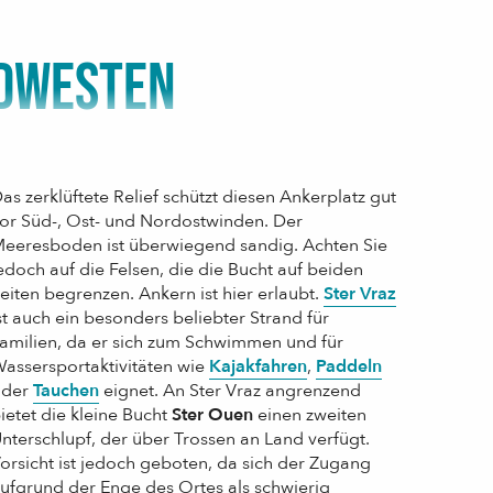
RDWESTEN
as zerklüftete Relief schützt diesen Ankerplatz gut
or Süd-, Ost- und Nordostwinden. Der
eeresboden ist überwiegend sandig. Achten Sie
edoch auf die Felsen, die die Bucht auf beiden
eiten begrenzen. Ankern ist hier erlaubt.
Ster Vraz
st auch ein besonders beliebter Strand für
amilien, da er sich zum Schwimmen und für
assersportaktivitäten wie
Kajakfahren
,
Paddeln
oder
Tauchen
eignet. An Ster Vraz angrenzend
ietet die kleine Bucht
Ster Ouen
einen zweiten
nterschlupf, der über Trossen an Land verfügt.
orsicht ist jedoch geboten, da sich der Zugang
ufgrund der Enge des Ortes als schwierig