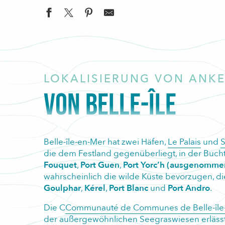
LOKALISIERUNG VON ANK
VON BELLE-ÎLE
Belle-île-en-Mer hat zwei Häfen,
Le Palais
und
die dem Festland gegenüberliegt, in der Buc
Fouquet
,
Port Guen
,
Port Yorc’h (ausgenomme
wahrscheinlich die wilde Küste bevorzugen, d
Goulphar
,
Kérel
,
Port Blanc
und
Port Andro
.
Die C
Communauté de Communes de Belle-île
der außergewöhnlichen Seegraswiesen erlässt