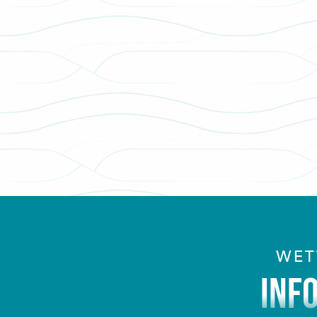
WET
INF