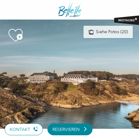
Aller
au
contenu
principal
Siehe Fotos (20)
KONTAKT
RESERVIEREN