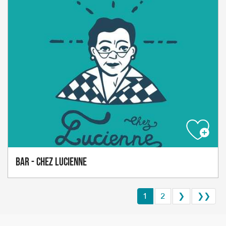
Bar - Chez Lucienne
1
2
❯
❯❯