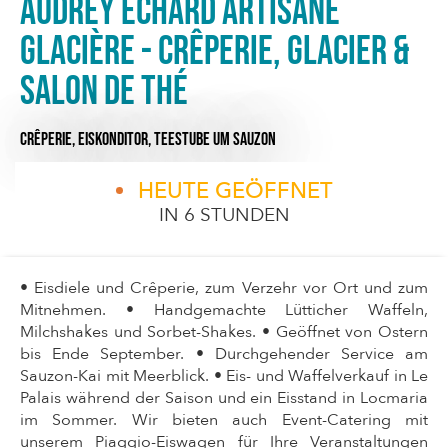
Audrey Echard Artisane
glacière - Crêperie, Glacier &
salon de thé
CRÊPERIE,
EISKONDITOR,
TEESTUBE
UM SAUZON
HEUTE GEÖFFNET
IN 6 STUNDEN
• Eisdiele und Crêperie, zum Verzehr vor Ort und zum
Mitnehmen. • Handgemachte Lütticher Waffeln,
Milchshakes und Sorbet-Shakes. • Geöffnet von Ostern
bis Ende September. • Durchgehender Service am
Sauzon-Kai mit Meerblick. • Eis- und Waffelverkauf in Le
Palais während der Saison und ein Eisstand in Locmaria
im Sommer. Wir bieten auch Event-Catering mit
unserem Piaggio-Eiswagen für Ihre Veranstaltungen