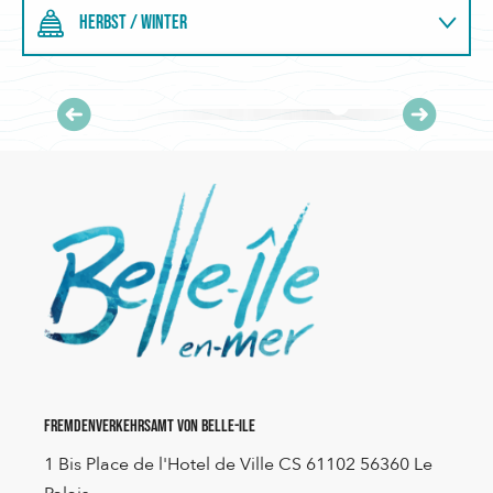
Mer! Die Lieblingsjahreszeit vieler Einwohner und
HERBST / WINTER
Besucher mit einer gewissen wiedergefundenen Ruhe
und dem Vergnügen noch...
SOMMER / FRÜHLING
MEHR ERFAHREN
Fremdenverkehrsamt von Belle-Ile
1 Bis Place de l'Hotel de Ville CS 61102 56360 Le