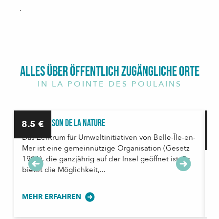
.
Alles über öffentlich zugängliche Orte
IN LA POINTE DES POULAINS
CPIE - Maison de la Nature
E
8.5
€
2
Das Zentrum für Umweltinitiativen von Belle-Île-en-
T
Mer ist eine gemeinnützige Organisation (Gesetz
T
1901), die ganzjährig auf der Insel geöffnet ist. Es
e
bietet die Möglichkeit,...
Ih
MEHR ERFAHREN
M