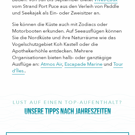
vom Strand Port Puce aus den Verleih von Paddle
und Seekajak als Ein- oder Zweisitzer an.
Sie können die Küste auch mit Zodiacs oder
Motorbooten erkunden. Auf Seeausflügen können
Sie die Nordküste und ihre Naturräume wie das
Vogelschutzgebiet Koh Kastell oder die
Apothekerhöhle entdecken. Mehrere
Organisationen bieten halb- oder ganztägige
Ausflüge an:
Atmos Air
,
Escapade Marine
und
Tour
d’Îles.
.
LUST AUF EINEN TOP-AUFENTHALT?
UNSERE TIPPS NACH JAHRESZEITEN
Belle-Ile im Herbst
Herbst oder eher Altweibersommer in Belle-île-en-