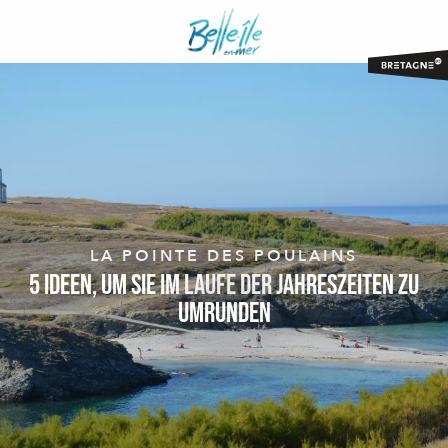
Aller
au
contenu
principal
LA POINTE DES POULAINS
5 Ideen, um sie im Laufe der Jahreszeiten zu
umrunden