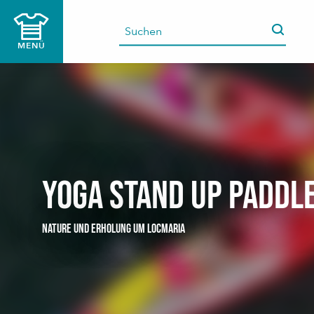
Aller
au
contenu
MENÜ
principal
Yoga stand up paddl
NATURE UND ERHOLUNG
UM LOCMARIA