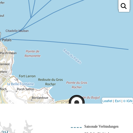
Leaflet
|
Esri
|
© IGN