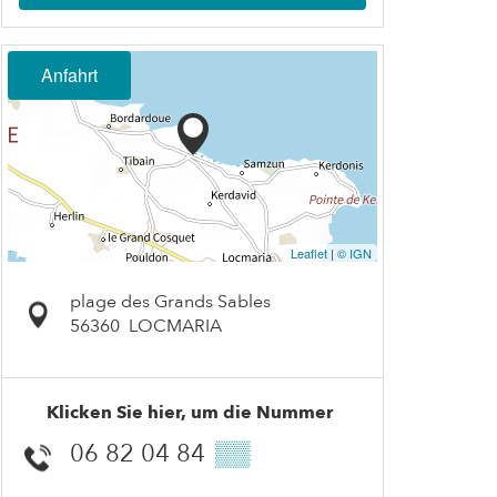
Anfahrt
Leaflet
|
© IGN
plage des Grands Sables
56360
LOCMARIA
Klicken Sie hier, um die Nummer
06 82 04 84
▒▒