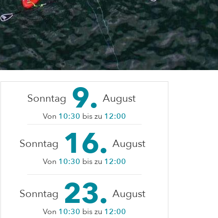
9.
Sonntag
August
Von
10:30
bis zu
12:00
16.
Sonntag
August
Von
10:30
bis zu
12:00
23.
Sonntag
August
Von
10:30
bis zu
12:00