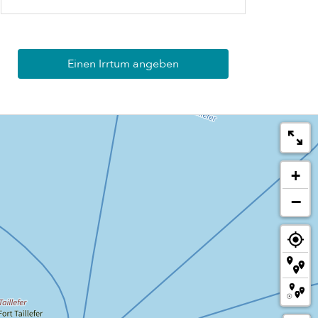
Einen Irrtum angeben
+
−