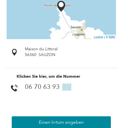
Leaflet
|
© IGN
Maison du Littoral
56360
SAUZON
Klicken Sie hier, um die Nummer
06 70 63 93
▒▒
Einen Irrtum angeben