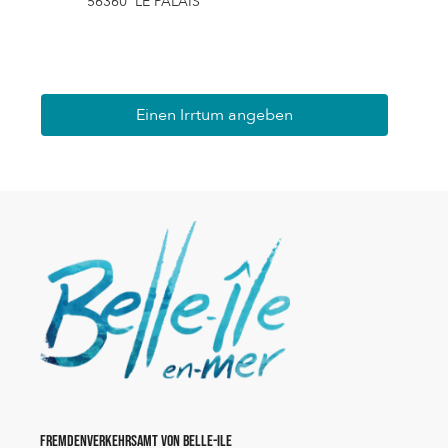
56360
LE PALAIS
Einen Irrtum angeben
Fremdenverkehrsamt von Belle-Ile