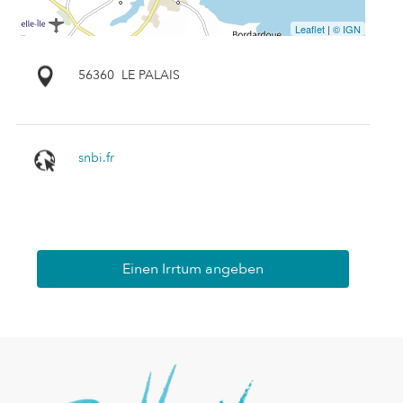
Leaflet
|
© IGN
56360
LE PALAIS
snbi.fr
Einen Irrtum angeben