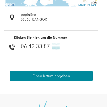
Leaflet
|
© IGN
pépinière
56360
BANGOR
Klicken Sie hier, um die Nummer
06 42 33 87
▒▒
Einen Irrtum angeben