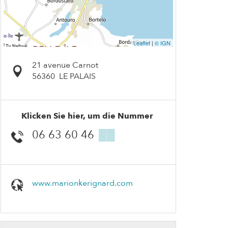
Leaflet
|
© IGN
21 avenue Carnot
56360
LE PALAIS
Klicken Sie hier, um die Nummer
06 63 60 46
▒▒
www.marionkerignard.com