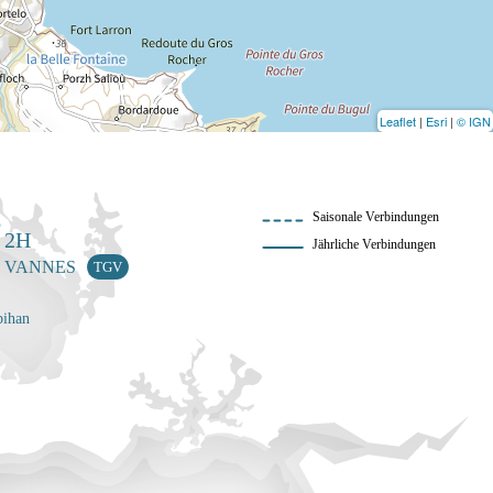
Leaflet
|
Esri
|
© IGN