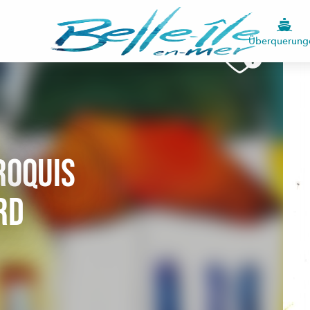
Überquerung
roquis
rd