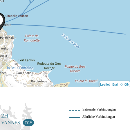
Leaflet
|
Esri
|
© IGN