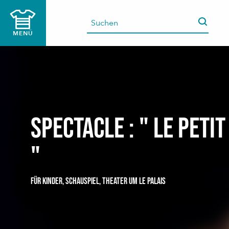
Aller
au
contenu
MENÜ
principal
Spectacle : " Le Peti
"
FÜR KINDER,
SCHAUSPIEL,
THEATER
UM LE PALAIS