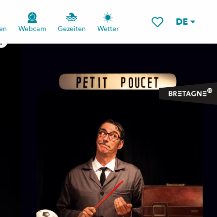
DE
en
Webcam
Gezeiten
Wetter
Voir les favoris