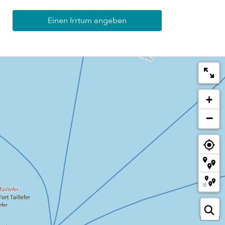
Einen Irrtum angeben
+
−