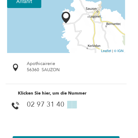
Anfahrt
Leaflet
|
© IGN
Apothicairerie
56360
SAUZON
Klicken Sie hier, um die Nummer
02 97 31 40
▒▒