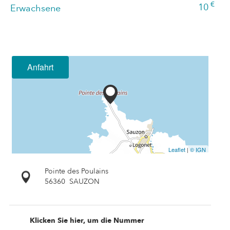
€
10
Erwachsene
Anfahrt
Leaflet
|
© IGN
Pointe des Poulains
56360
SAUZON
Klicken Sie hier, um die Nummer