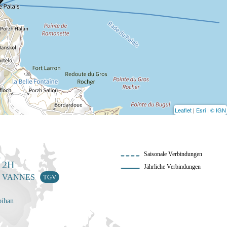
Leaflet
|
Esri
|
© IGN