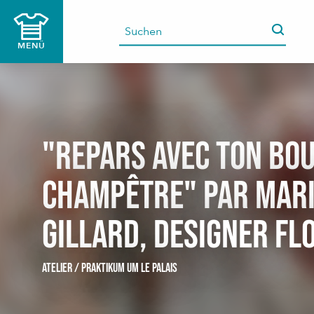
Aller
au
contenu
MENÜ
principal
"Repars avec ton bo
champêtre" par Mar
Gillard, designer fl
ATELIER / PRAKTIKUM
UM LE PALAIS