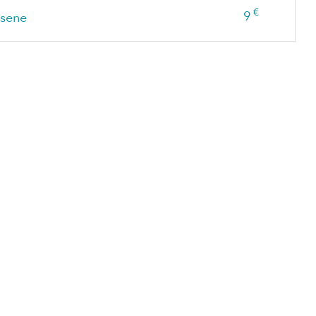
€
9
sene