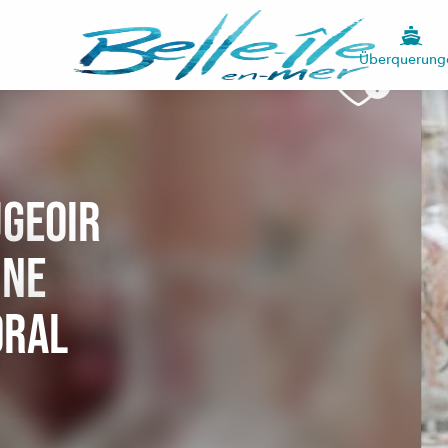
Überquerung
ugeoir
ine
oral