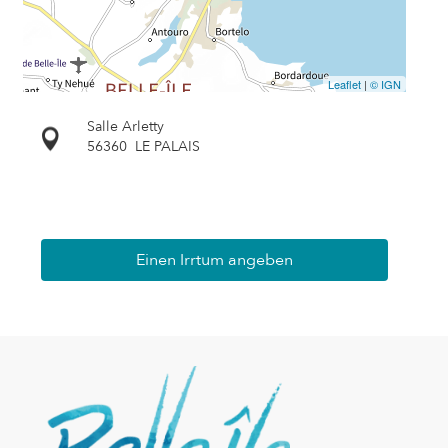
Leaflet
|
© IGN
Salle Arletty
56360
LE PALAIS
Einen Irrtum angeben