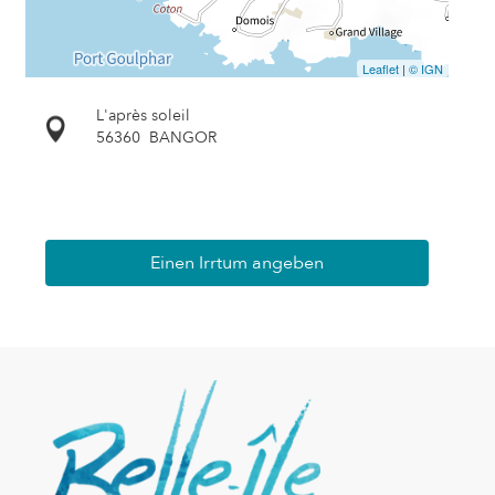
Leaflet
|
© IGN
L'après soleil
56360
BANGOR
Einen Irrtum angeben