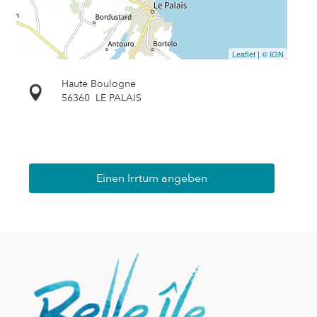
Leaflet
|
© IGN
Haute Boulogne
56360
LE PALAIS
Einen Irrtum angeben