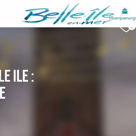
Überquerung
e Ile :
e