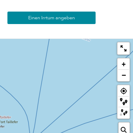
Einen Irrtum angeben
+
−