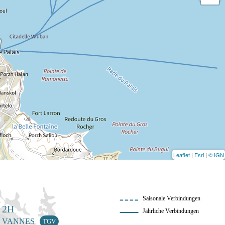
Leaflet
|
Esri
|
© IGN