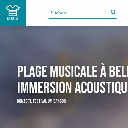
Aller
au
contenu
MENÜ
principal
Plage musicale à Bell
Immersion acoustiqu
KONZERT,
FESTIVAL
UM BANGOR