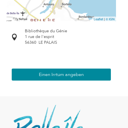
Leaflet
|
© IGN
Bibliothèque du Génie
1 rue de l'esprit
56360
LE PALAIS
Einen Irrtum angeben