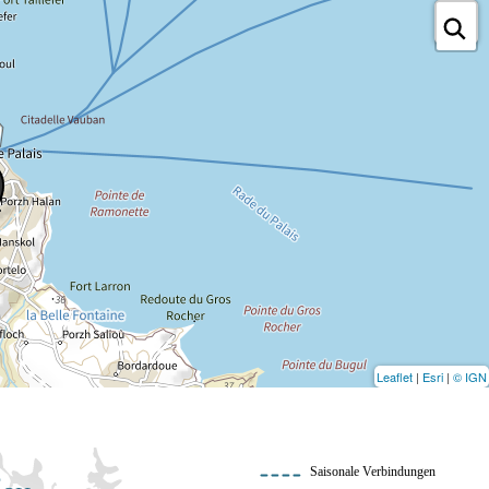
Leaflet
|
Esri
|
© IGN