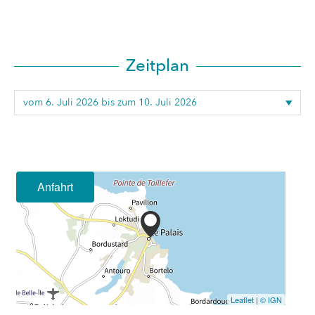
Zeitplan
Anfahrt
Leaflet
|
© IGN