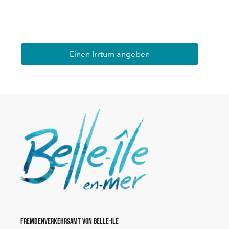
Einen Irrtum angeben
Fremdenverkehrsamt von Belle-Ile