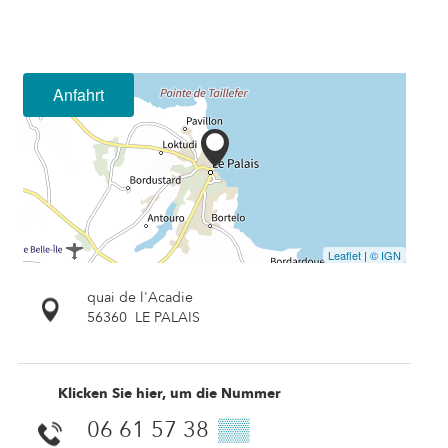
Anfahrt
Leaflet
|
© IGN
quai de l'Acadie
56360
LE PALAIS
Klicken Sie hier, um die Nummer
06 61 57 38
▒▒