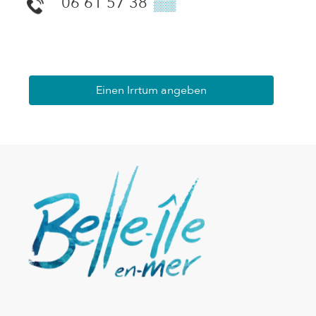
06 61 57 38
▒▒
Einen Irrtum angeben