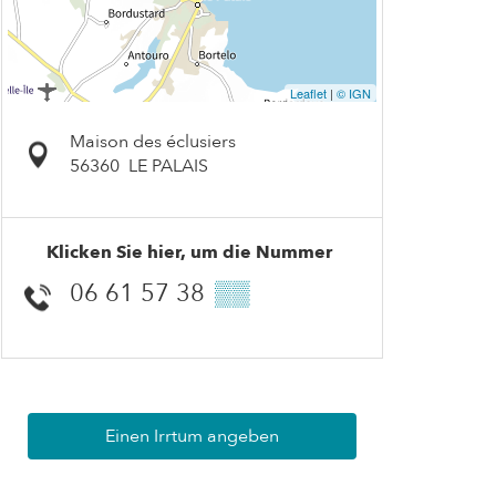
Leaflet
|
© IGN
Maison des éclusiers
56360
LE PALAIS
Klicken Sie hier, um die Nummer
06 61 57 38
▒▒
Einen Irrtum angeben