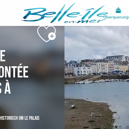
Siehe Fotos (2)
Überquerung
de
montée
s à
HISTORISCH
UM LE PALAIS