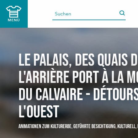
Aller
au
contenu
MENÜ
principal
Le Palais, des quais 
l'arrière port à la 
du calvaire - Détour
l'ouest
ANIMATIONEN ZUM KULTURERBE,
GEFÜHRTE BESICHTIGUNG,
KULTURELL,