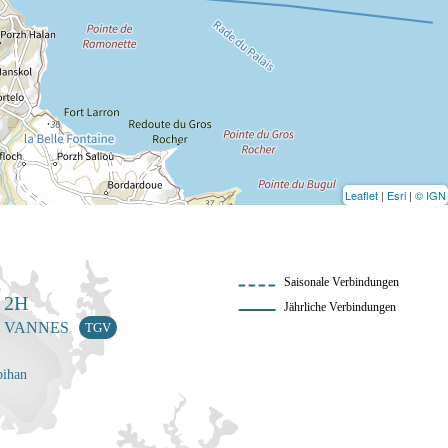
Leaflet
|
Esri
|
© IGN