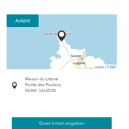
Anfahrt
Leaflet
|
© IGN
Maison du Littoral
Pointe des Poulains
56360
SAUZON
Einen Irrtum angeben