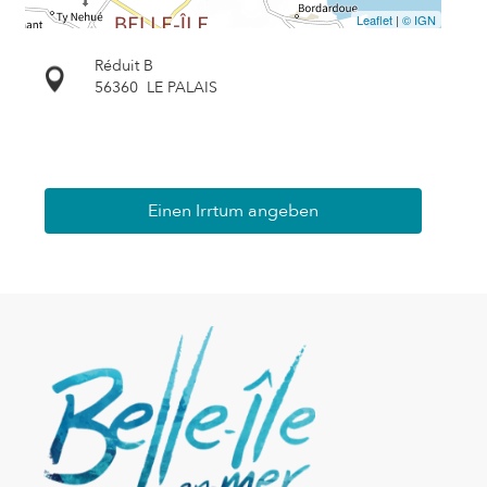
Leaflet
|
© IGN
Réduit B
56360
LE PALAIS
Einen Irrtum angeben