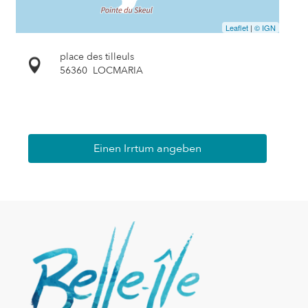
Leaflet
|
© IGN
place des tilleuls
56360
LOCMARIA
Einen Irrtum angeben