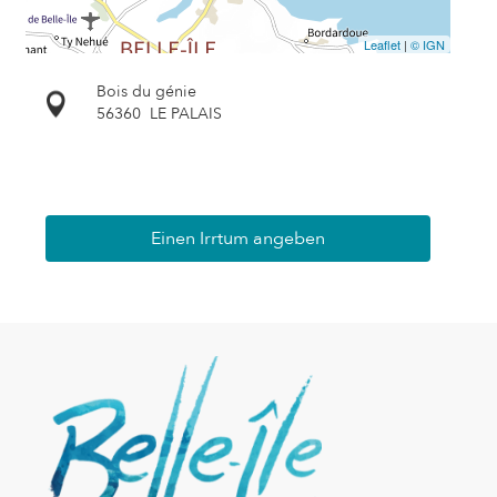
Leaflet
|
© IGN
Bois du génie
56360
LE PALAIS
Einen Irrtum angeben