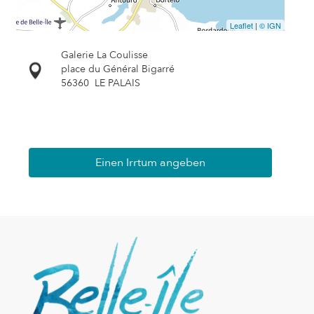
Leaflet
|
© IGN
Galerie La Coulisse
place du Général Bigarré
56360
LE PALAIS
Einen Irrtum angeben