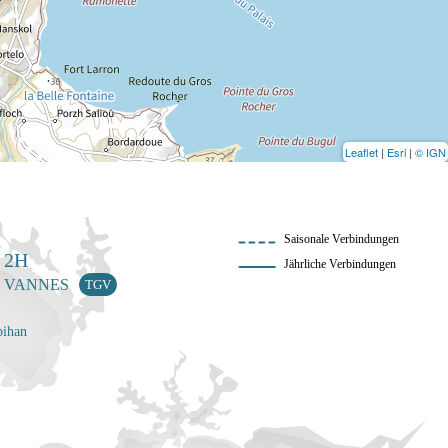
Leaflet
|
Esri
|
© IGN