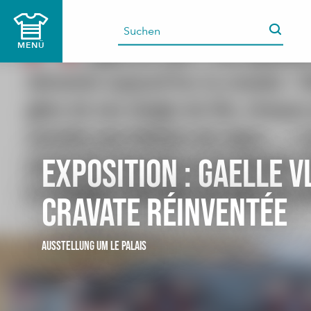
Aller
au
contenu
MENÜ
principal
Exposition : Gaelle V
cravate réinventée
AUSSTELLUNG
UM LE PALAIS