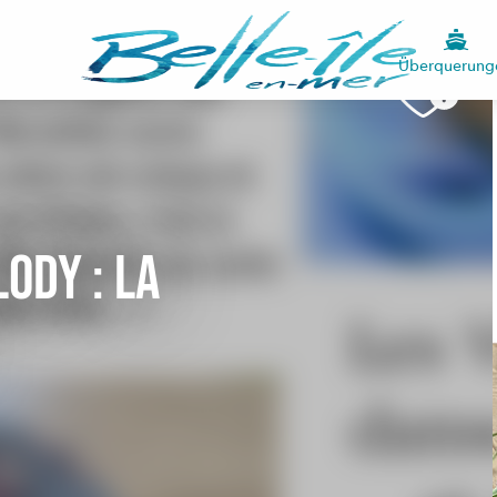
Überquerung
lody : la