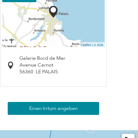
Leaflet
|
© IGN
Galerie Bord de Mer
Avenue Carnot
56360
LE PALAIS
Einen Irrtum angeben