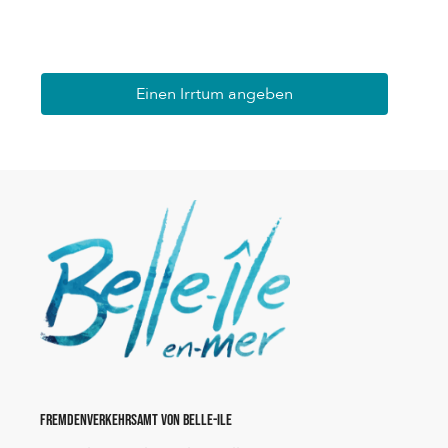
Einen Irrtum angeben
Fremdenverkehrsamt von Belle-Ile