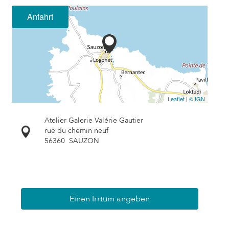
Anfahrt
Leaflet
|
© IGN
Atelier Galerie Valérie Gautier
rue du chemin neuf
56360
SAUZON
Einen Irrtum angeben