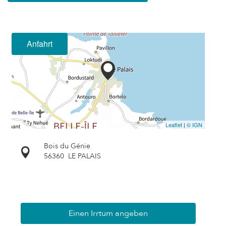
Anfahrt
Leaflet
|
© IGN
Bois du Génie
56360
LE PALAIS
Einen Irrtum angeben