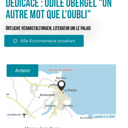
Dédicace : Odile Obergel "Un
autre mot que l'oubli"
ÖRTLICHE VERANSTALTUNGEN,
LITERATUR
UM LE PALAIS
Alle Kommentare ansehen
Anfahrt
Leaflet
|
© IGN