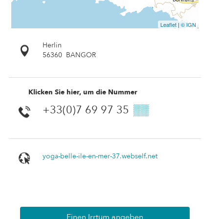
Leaflet
|
© IGN
Herlin
56360
BANGOR
Klicken Sie hier, um die Nummer
+33(0)7 69 97 35
▒▒
yoga-belle-ile-en-mer-37.webself.net
Einen Irrtum angeben