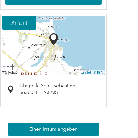
Anfahrt
Leaflet
|
© IGN
Chapelle Saint Sébastien
56360
LE PALAIS
Einen Irrtum angeben