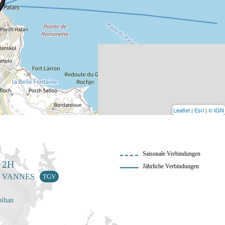
Leaflet
|
Esri
|
© IGN