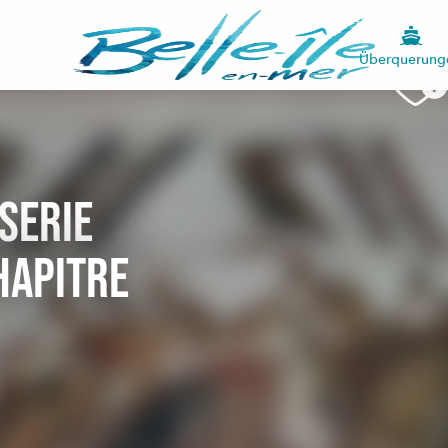
Überquerung
sserie
hapitre