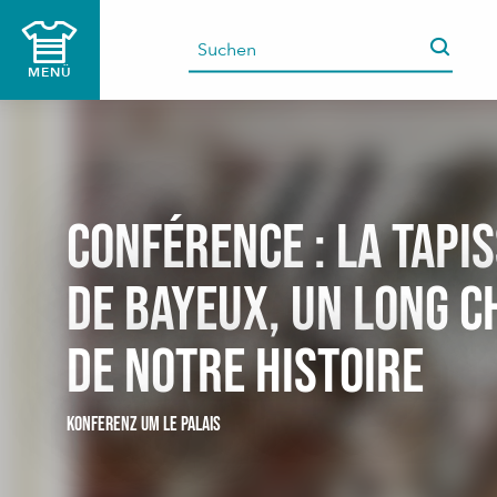
Aller
au
contenu
MENÜ
principal
Conférence : La tapi
de BAYEUX, un long c
de notre histoire
KONFERENZ
UM LE PALAIS