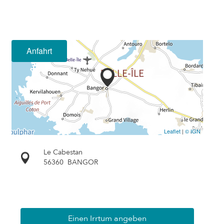
Anfahrt
Leaflet
|
© IGN
Le Cabestan
56360
BANGOR
Einen Irrtum angeben