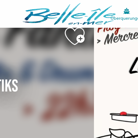
Siehe Fotos (2)
Überquerung
tiks