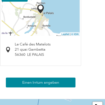
Leaflet
|
© IGN
Le Café des Matelots
21 quai Gambetta
56360
LE PALAIS
Einen Irrtum angeben