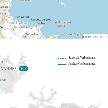
Leaflet
|
Esri
|
© IGN