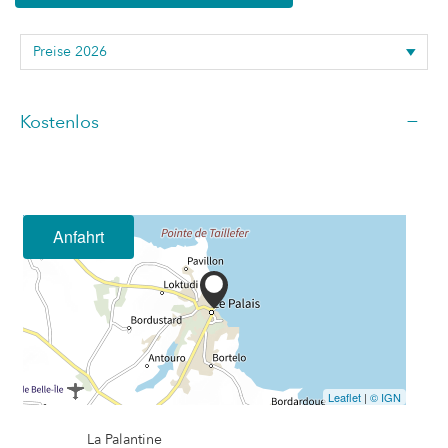
—
Kostenlos
Anfahrt
Leaflet
|
© IGN
La Palantine