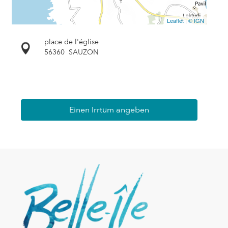
Leaflet
|
© IGN
place de l'église
56360
SAUZON
Einen Irrtum angeben