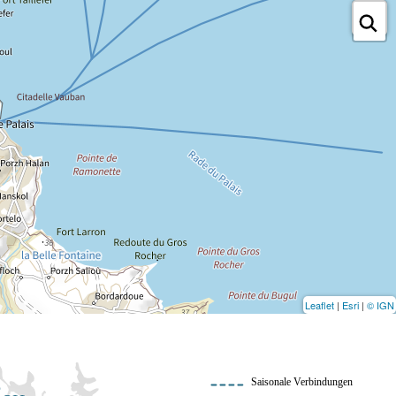
Leaflet
|
Esri
|
© IGN