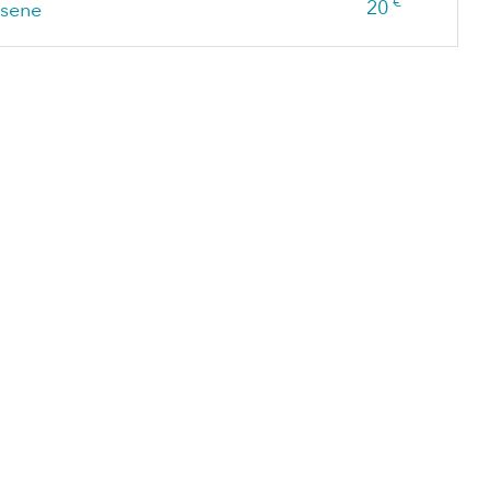
€
20
sene