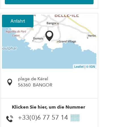
Anfahrt
Leaflet
|
© IGN
plage de Kérel
56360
BANGOR
Klicken Sie hier, um die Nummer
+33(0)6 77 57 14
▒▒