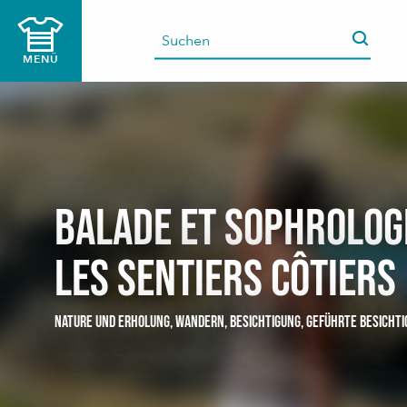
Aller
au
contenu
MENÜ
principal
Balade et sophrolog
les sentiers côtiers
NATURE UND ERHOLUNG,
WANDERN,
BESICHTIGUNG,
GEFÜHRTE BESICHTI