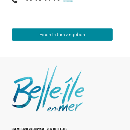
Einen Irrtum angeben
Fremdenverkehrsamt von Belle-Ile