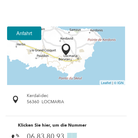
Anfahrt
Leaflet
|
© IGN
Kerdalidec
56360
LOCMARIA
Klicken Sie hier, um die Nummer
06 83 80 93
▒▒