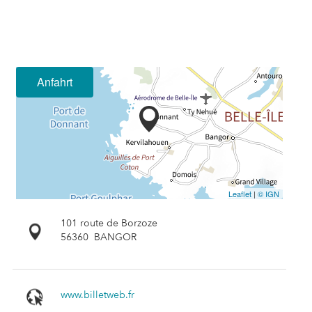
Anfahrt
Leaflet
|
© IGN
101 route de Borzoze
56360
BANGOR
www.billetweb.fr