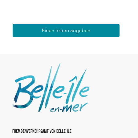
Einen Irrtum angeben
Fremdenverkehrsamt von Belle-Ile