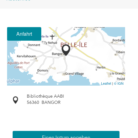
Anfahrt
Leaflet
|
© IGN
Bibliothèque AABI
56360
BANGOR
Einen Irrtum angeben