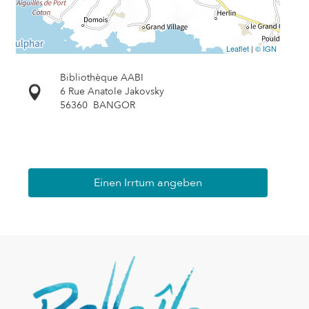
Leaflet
|
© IGN
Bibliothèque AABI
6 Rue Anatole Jakovsky
56360
BANGOR
Einen Irrtum angeben