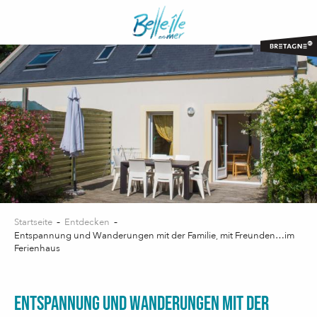
Aller
au
contenu
principal
Startseite
Entdecken
Entspannung und Wanderungen mit der Familie, mit Freunden…im
Ferienhaus
ENTSPANNUNG UND WANDERUNGEN MIT DER