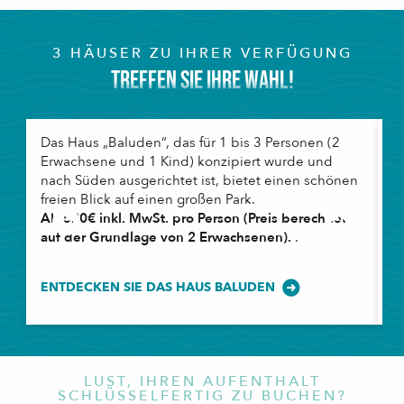
3 HÄUSER ZU IHRER VERFÜGUNG
TREFFEN SIE IHRE WAHL!
Das Haus „Baluden“, das für 1 bis 3 Personen (2
D
Erwachsene und 1 Kind) konzipiert wurde und
k
nach Süden ausgerichtet ist, bietet einen schönen
h
freien Blick auf einen großen Park.
e
Ab 520€ inkl. MwSt. pro Person (Preis berechnet
A
auf der Grundlage von 2 Erwachsenen).
.
G
ENTDECKEN SIE DAS HAUS BALUDEN
E
LUST, IHREN AUFENTHALT
SCHLÜSSELFERTIG ZU BUCHEN?