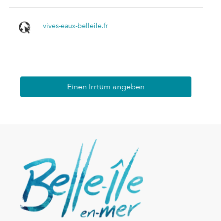
vives-eaux-belleile.fr
Einen Irrtum angeben