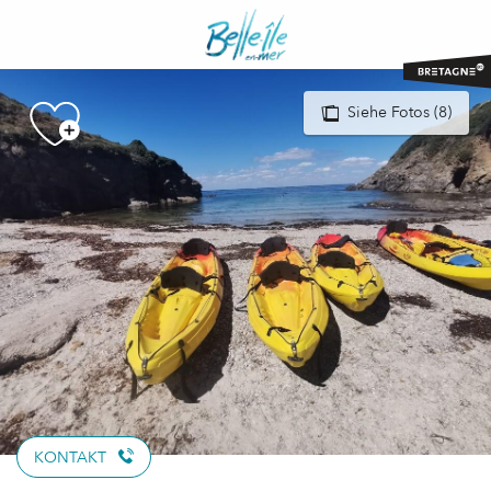
Aller
au
contenu
principal
Siehe Fotos (8)
KONTAKT