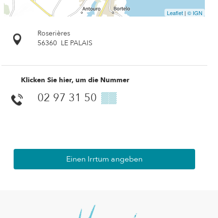
Leaflet
|
© IGN
Roserières
56360
LE PALAIS
Klicken Sie hier, um die Nummer
02 97 31 50
▒▒
Einen Irrtum angeben