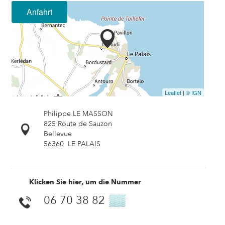
Anfahrt
Leaflet
|
© IGN
Philippe LE MASSON
825 Route de Sauzon
Bellevue
56360
LE PALAIS
Klicken Sie hier, um die Nummer
06 70 38 82
▒▒